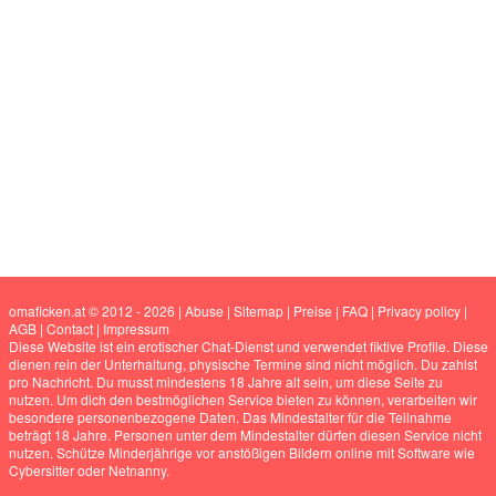
omaficken.at © 2012 - 2026
|
Abuse
|
Sitemap
|
Preise
|
FAQ
|
Privacy policy
|
AGB
|
Contact
|
Impressum
Diese Website ist ein erotischer Chat-Dienst und verwendet fiktive Profile. Diese
dienen rein der Unterhaltung, physische Termine sind nicht möglich. Du zahlst
pro Nachricht. Du musst mindestens 18 Jahre alt sein, um diese Seite zu
nutzen. Um dich den bestmöglichen Service bieten zu können, verarbeiten wir
besondere personenbezogene Daten. Das Mindestalter für die Teilnahme
beträgt 18 Jahre. Personen unter dem Mindestalter dürfen diesen Service nicht
nutzen. Schütze Minderjährige vor anstößigen Bildern online mit Software wie
Cybersitter oder Netnanny.